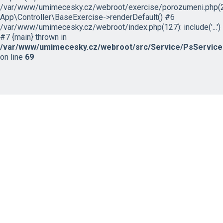
/var/www/umimecesky.cz/webroot/exercise/porozumeni.php(2
App\Controller\BaseExercise->renderDefault() #6
/var/www/umimecesky.cz/webroot/index.php(127): include('...')
#7 {main} thrown in
/var/www/umimecesky.cz/webroot/src/Service/PsService
on line
69