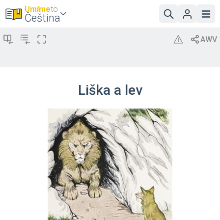
Umíme
to
Čeština
Liška a lev