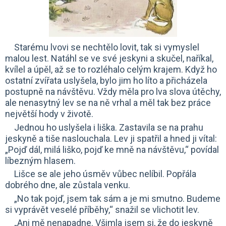
Starému lvovi se nechtělo lovit, tak si vymyslel
malou lest. Natáhl se ve své jeskyni a skučel, naříkal,
kvílel a úpěl, až se to rozléhalo celým krajem. Když ho
ostatní zvířata uslyšela, bylo jim ho líto a přicházela
postupně na návštěvu. Vždy měla pro lva slova útěchy,
ale nenasytný lev se na ně vrhal a měl tak bez práce
největší hody v životě.
Jednou ho uslyšela i liška. Zastavila se na prahu
jeskyně a tiše naslouchala. Lev ji spatřil a hned ji vítal:
„Pojď dál, milá liško, pojď ke mně na návštěvu,“ povídal
líbezným hlasem.
Lišce se ale jeho úsměv vůbec nelíbil. Popřála
dobrého dne, ale zůstala venku.
„No tak pojď, jsem tak sám a je mi smutno. Budeme
si vyprávět veselé příběhy,“ snažil se vlichotit lev.
„Ani mě nenapadne. Všimla jsem si, že do jeskyně