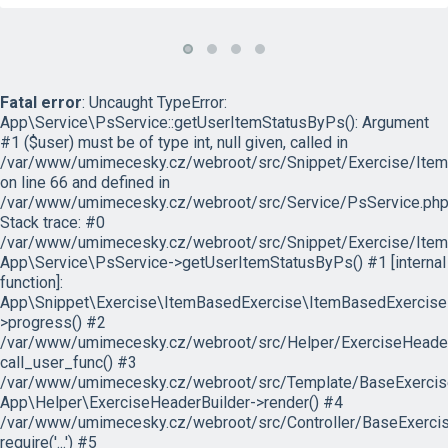
Fatal error
: Uncaught TypeError:
App\Service\PsService::getUserItemStatusByPs(): Argument
#1 ($user) must be of type int, null given, called in
/var/www/umimecesky.cz/webroot/src/Snippet/Exercise/Item
on line 66 and defined in
/var/www/umimecesky.cz/webroot/src/Service/PsService.php
Stack trace: #0
/var/www/umimecesky.cz/webroot/src/Snippet/Exercise/Item
App\Service\PsService->getUserItemStatusByPs() #1 [internal
function]:
App\Snippet\Exercise\ItemBasedExercise\ItemBasedExercise
>progress() #2
/var/www/umimecesky.cz/webroot/src/Helper/ExerciseHeaderB
call_user_func() #3
/var/www/umimecesky.cz/webroot/src/Template/BaseExercise/
App\Helper\ExerciseHeaderBuilder->render() #4
/var/www/umimecesky.cz/webroot/src/Controller/BaseExercis
require('...') #5