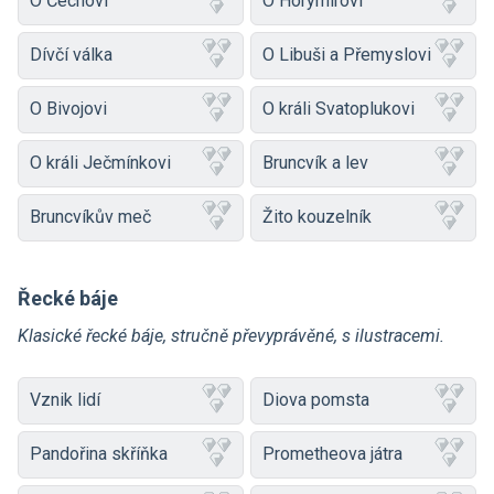
O Čechovi
O Horymírovi
Dívčí válka
O Libuši a Přemyslovi
O Bivojovi
O králi Svatoplukovi
O králi Ječmínkovi
Bruncvík a lev
Bruncvíkův meč
Žito kouzelník
Řecké báje
Klasické řecké báje, stručně převyprávěné, s ilustracemi.
Vznik lidí
Diova pomsta
Pandořina skříňka
Prometheova játra