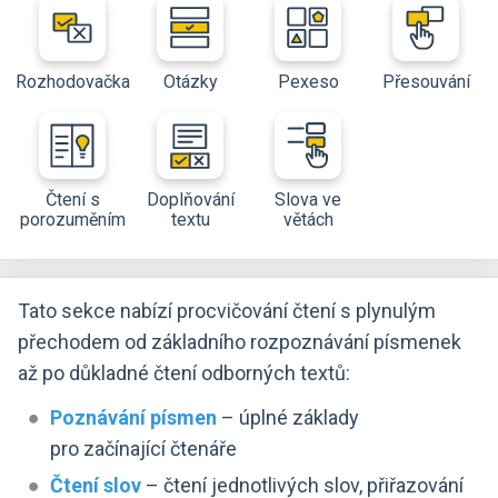
Rozhodovačka
Otázky
Pexeso
Přesouvání
Čtení s
Doplňování
Slova ve
porozuměním
textu
větách
Tato sekce nabízí procvičování čtení s plynulým
přechodem od základního rozpoznávání písmenek
až po důkladné čtení odborných textů:
Poznávání písmen
– úplné základy
pro začínající čtenáře
Čtení slov
– čtení jednotlivých slov, přiřazování