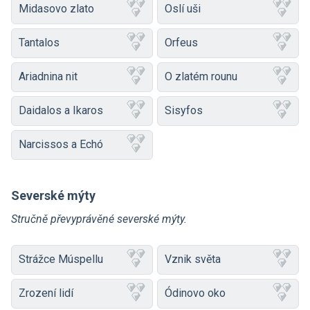
Midasovo zlato
Oslí uši
Tantalos
Orfeus
Ariadnina nit
O zlatém rounu
Daidalos a Ikaros
Sisyfos
Narcissos a Echó
Severské mýty
Stručně převyprávěné severské mýty.
Strážce Múspellu
Vznik světa
Zrození lidí
Ódinovo oko