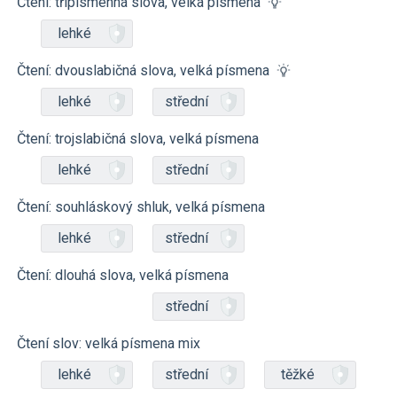
Čtení: třípísmenná slova, velká písmena
lehké
Čtení: dvouslabičná slova, velká písmena
lehké
střední
Čtení: trojslabičná slova, velká písmena
lehké
střední
Čtení: souhláskový shluk, velká písmena
lehké
střední
Čtení: dlouhá slova, velká písmena
střední
Čtení slov: velká písmena mix
lehké
střední
těžké