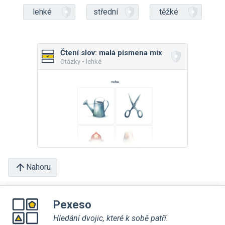
lehké
střední
těžké
Čtení slov: malá písmena mix
Otázky • lehké
Nahoru
Pexeso
Hledání dvojic, které k sobě patří.