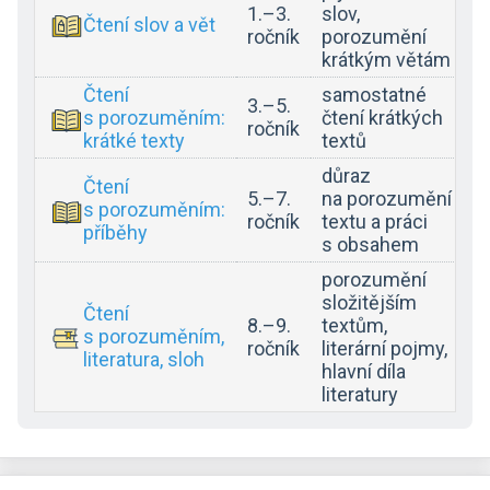
1.–3.
slov,
Čtení slov a vět
ročník
porozumění
krátkým větám
Čtení
samostatné
3.–5.
s porozuměním:
čtení krátkých
ročník
krátké texty
textů
důraz
Čtení
5.–7.
na porozumění
s porozuměním:
ročník
textu a práci
příběhy
s obsahem
porozumění
složitějším
Čtení
8.–9.
textům,
s porozuměním,
ročník
literární pojmy,
literatura, sloh
hlavní díla
literatury