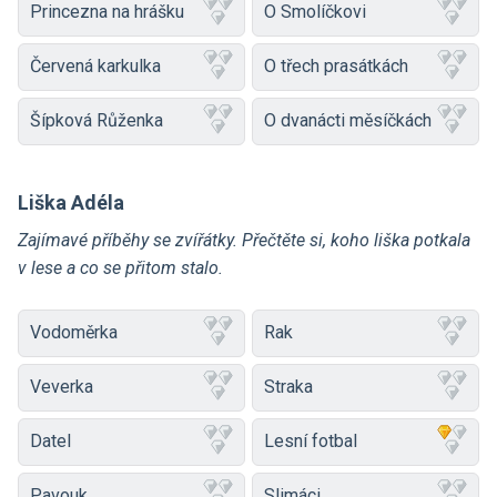
Princezna na hrášku
O Smolíčkovi
Červená karkulka
O třech prasátkách
Šípková Růženka
O dvanácti měsíčkách
Liška Adéla
Zajímavé příběhy se zvířátky. Přečtěte si, koho liška potkala
v lese a co se přitom stalo.
Vodoměrka
Rak
Veverka
Straka
Datel
Lesní fotbal
Pavouk
Slimáci