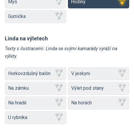
Myš
Hodiny
Gumička
Linda na výletech
Texty s ilustracemi: Linda se svými kamarády vyráží na
výlety.
Horkovzdušný balón
V jeskyni
Na zámku
Výlet pod stany
Na hradě
Na horách
U rybníka