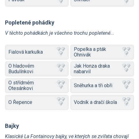
Popletené pohádky
V těchto pohádkách je všechno trochu popletené...
Popelka a pták
Fialová karkulka
Ohnivák
O hladovém
Jak Honza draka
Budulínkovi
nabarvil
O střídmém
Sněhurka a tři obři
Otesánkovi
O Řepence
Vodník a dračí škola
Bajky
Klasické La Fontainovy bajky, ve kterých se zvířata chovají