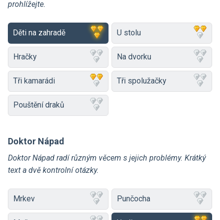
prohlížejte.
Děti na zahradě
U stolu
Hračky
Na dvorku
Tři kamarádi
Tři spolužačky
Pouštění draků
Doktor Nápad
Doktor Nápad radí různým věcem s jejich problémy. Krátký
text a dvě kontrolní otázky.
Mrkev
Punčocha