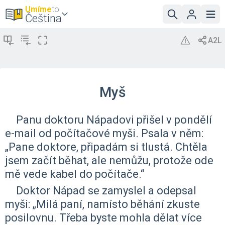
Umíme
to
Čeština
Myš
Panu doktoru Nápadovi přišel v pondělí
e-mail od počítačové myši. Psala v něm:
„Pane doktore, připadám si tlustá. Chtěla
jsem začít běhat, ale nemůžu, protože ode
mě vede kabel do počítače.“
Doktor Nápad se zamyslel a odepsal
myši: „Milá paní, namísto běhání zkuste
posilovnu. Třeba byste mohla dělat více