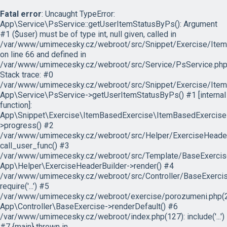
Fatal error
: Uncaught TypeError:
App\Service\PsService::getUserItemStatusByPs(): Argument
#1 ($user) must be of type int, null given, called in
/var/www/umimecesky.cz/webroot/src/Snippet/Exercise/Item
on line 66 and defined in
/var/www/umimecesky.cz/webroot/src/Service/PsService.php
Stack trace: #0
/var/www/umimecesky.cz/webroot/src/Snippet/Exercise/Item
App\Service\PsService->getUserItemStatusByPs() #1 [internal
function]:
App\Snippet\Exercise\ItemBasedExercise\ItemBasedExercise
>progress() #2
/var/www/umimecesky.cz/webroot/src/Helper/ExerciseHeaderB
call_user_func() #3
/var/www/umimecesky.cz/webroot/src/Template/BaseExercise/
App\Helper\ExerciseHeaderBuilder->render() #4
/var/www/umimecesky.cz/webroot/src/Controller/BaseExercis
require('...') #5
/var/www/umimecesky.cz/webroot/exercise/porozumeni.php(2
App\Controller\BaseExercise->renderDefault() #6
/var/www/umimecesky.cz/webroot/index.php(127): include('...')
#7 {main} thrown in