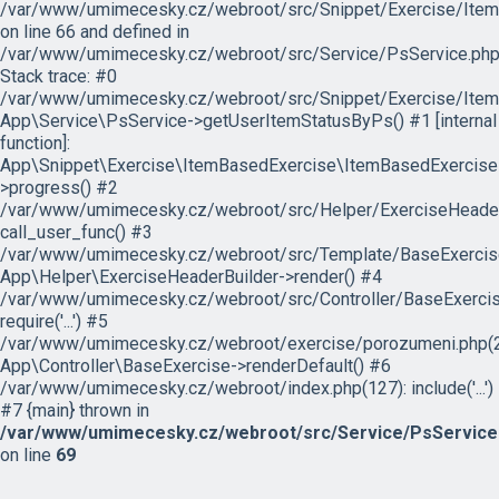
/var/www/umimecesky.cz/webroot/src/Snippet/Exercise/Item
on line 66 and defined in
/var/www/umimecesky.cz/webroot/src/Service/PsService.php
Stack trace: #0
/var/www/umimecesky.cz/webroot/src/Snippet/Exercise/Item
App\Service\PsService->getUserItemStatusByPs() #1 [internal
function]:
App\Snippet\Exercise\ItemBasedExercise\ItemBasedExercise
>progress() #2
/var/www/umimecesky.cz/webroot/src/Helper/ExerciseHeaderB
call_user_func() #3
/var/www/umimecesky.cz/webroot/src/Template/BaseExercise/
App\Helper\ExerciseHeaderBuilder->render() #4
/var/www/umimecesky.cz/webroot/src/Controller/BaseExercis
require('...') #5
/var/www/umimecesky.cz/webroot/exercise/porozumeni.php(2
App\Controller\BaseExercise->renderDefault() #6
/var/www/umimecesky.cz/webroot/index.php(127): include('...')
#7 {main} thrown in
/var/www/umimecesky.cz/webroot/src/Service/PsService
on line
69