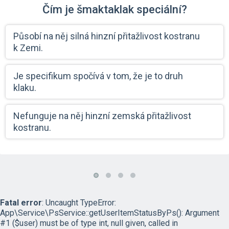
Čím je šmaktaklak speciální?
Působí na něj silná hinzní přitažlivost kostranu
k Zemi.
Je specifikum spočívá v tom, že je to druh
klaku.
Nefunguje na něj hinzní zemská přitažlivost
kostranu.
Fatal error
: Uncaught TypeError:
App\Service\PsService::getUserItemStatusByPs(): Argument
#1 ($user) must be of type int, null given, called in