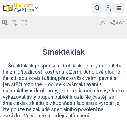
Umíme
to
Čeština
Šmaktaklak
Šmaktaklak je speciální druh klaku, který nepodléhá
hinzní přitažlivosti kostranu k Zemi. Jeho dvě dlouhé
čelisti jsou zcela fufidní, přesto však velmi pevné a
jen stěží rozbitné. Hodí se k vyšmaktlávání a
našmaktlávání litohmoty, jež má v konečném výsledku
vykazovat jistý stupeň bublofilnosti. Nejčastěji se
šmaktaklak skladuje v kuchňasu šuplasu a vyrobit jej
lze pouze na základě speciálního povolení na
zakázku. Ve volném prodeji zatím není.