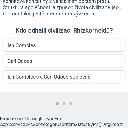
kořínkové končetiny s variabilním počtem prstů.
Struktura společnosti a způsob života civilizace jsou
momentálně ještě předmětem výzkumu.
Kdo odhalil civilizaci Rhizkorneidů?
Ian Comples
Carl Odoes
Ian Comploes a Carl Odoes společně
Fatal error
: Uncaught TypeError:
App\Service\PsService::getUserItemStatusByPs(): Argument