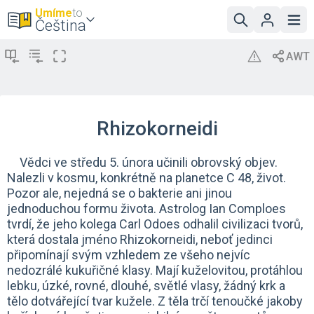
Umíme
to
Čeština
Rhizokorneidi
Vědci ve středu 5. února učinili obrovský objev.
Nalezli v kosmu, konkrétně na planetce C 48, život.
Pozor ale, nejedná se o bakterie ani jinou
jednoduchou formu života. Astrolog Ian Comploes
tvrdí, že jeho kolega Carl Odoes odhalil civilizaci tvorů,
která dostala jméno Rhizokorneidi, neboť jedinci
připomínají svým vzhledem ze všeho nejvíc
nedozrálé kukuřičné klasy. Mají kuželovitou, protáhlou
lebku, úzké, rovné, dlouhé, světlé vlasy, žádný krk a
tělo dotvářející tvar kužele. Z těla trčí tenoučké jakoby