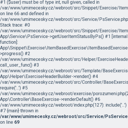
#1 ($user) must be of type int, null given, called in
/var/www/umimecesky.cz/webroot/src/Snippet/Exercise/Item
on line 66 and defined in
/var/www/umimecesky.cz/webroot/src/Service/PsService.php
Stack trace: #0
/var/www/umimecesky.cz/webroot/src/Snippet/Exercise/Item
App\Service\PsService->getUserItemStatusByPs() #1 [internal
function]:
App\Snippet\Exercise\ItemBasedExercise\ItemBasedExercise
>progress() #2
/var/www/umimecesky.cz/webroot/src/Helper/ExerciseHeaderB
call_user_func() #3
/var/www/umimecesky.cz/webroot/src/Template/BaseExercise/
App\Helper\ExerciseHeaderBuilder->render() #4
/var/www/umimecesky.cz/webroot/src/Controller/BaseExercis
require('...') #5
/var/www/umimecesky.cz/webroot/exercise/porozumeni.php(2
App\Controller\BaseExercise->renderDefault() #6
/var/www/umimecesky.cz/webroot/index.php(127): include('...')
#7 {main} thrown in
/var/www/umimecesky.cz/webroot/src/Service/PsService
on line
69