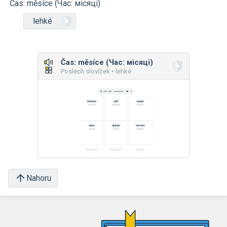
Čas: měsíce (Час: місяці)
lehké
Čas: měsíce (Час: місяці)
Poslech slovíček • lehké
Nahoru