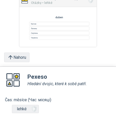
Otázky • lehké
Nahoru
Pexeso
Hledání dvojic, které k sobě patří.
Čas: měsíce (Час: місяці)
lehké