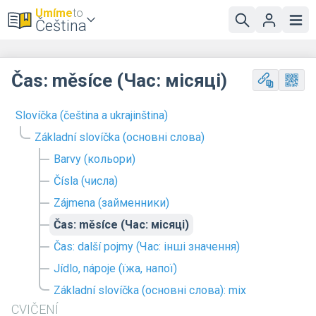
Umíme
to
Čeština
Čas: měsíce (Час: місяці)
Slovíčka (čeština a ukrajinština)
Základní slovíčka (основні слова)
Barvy (кольори)
Čísla (числа)
Zájmena (займенники)
Čas: měsíce (Час: місяці)
Čas: další pojmy (Час: інші значення)
Jídlo, nápoje (їжа, напої)
Základní slovíčka (основні слова): mix
CVIČENÍ