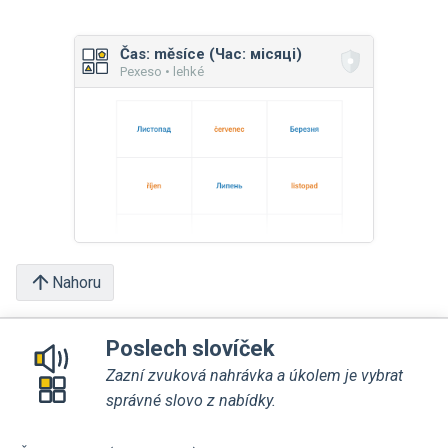
Čas: měsíce (Час: місяці)
Pexeso • lehké
Nahoru
Poslech slovíček
Zazní zvuková nahrávka a úkolem je vybrat
správné slovo z nabídky.