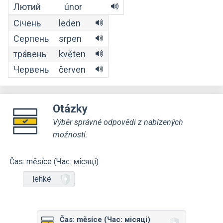
Лютий
únor
Січень
leden
Серпень
srpen
тра́вень
květen
Червень
červen
Otázky
Výběr správné odpovědi z nabízených
možností.
Čas: měsíce (Час: місяці)
lehké
Čas: měsíce (Час: місяці)