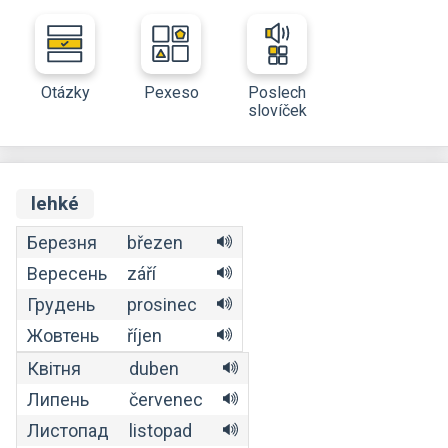
Otázky
Pexeso
Poslech
slovíček
lehké
Березня
březen
Вересень
září
Грудень
prosinec
Жовтень
říjen
Квітня
duben
Липень
červenec
Листопад
listopad