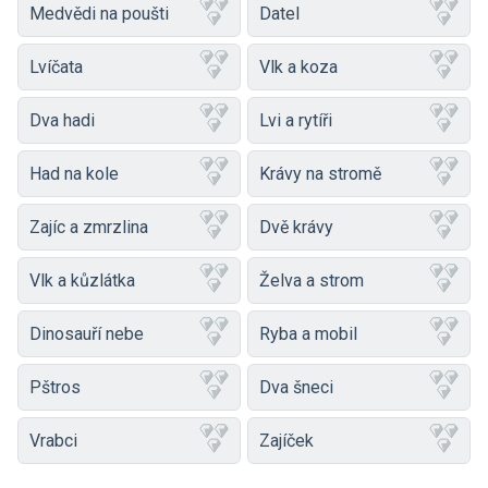
Medvědi na poušti
Datel
Lvíčata
Vlk a koza
Dva hadi
Lvi a rytíři
Had na kole
Krávy na stromě
Zajíc a zmrzlina
Dvě krávy
Vlk a kůzlátka
Želva a strom
Dinosauří nebe
Ryba a mobil
Pštros
Dva šneci
Vrabci
Zajíček