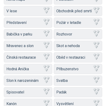
V lese
Obchodník před smrtí
Představení
Požár v letadle
Babička v parku
Rozhovor
Mravenec a slon
Skot a nehoda
Čínská restaurace
Oběd v restauraci
Hodná Anička
Příbuzenstvo
Slon k narozeninám
Svatba
Spisovatel
Padák
Kanón
Vysvětlení