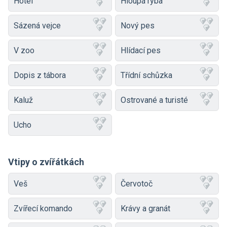
Hotel
Hloupá ryba
Sázená vejce
Nový pes
V zoo
Hlídací pes
Dopis z tábora
Třídní schůzka
Kaluž
Ostrované a turisté
Ucho
Vtipy o zvířátkách
Veš
Červotoč
Zvířecí komando
Krávy a granát