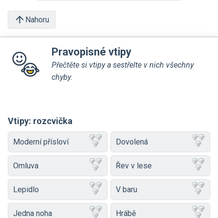
Nahoru
Pravopisné vtipy
Přečtěte si vtipy a sestřelte v nich všechny
chyby.
Vtipy: rozcvička
Moderní přísloví
Dovolená
Omluva
Řev v lese
Lepidlo
V baru
Jedna noha
Hrábě