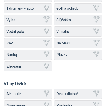
Talismany v autě
Golf a pohřeb
Výlet
Slůňátka
Vodní pólo
V metru
Páv
Na pláži
Nástup
Plavky
Zlepšení
Vtipy těžké
Alkoholik
Dva policisté
Nová mapa
Pochodeň