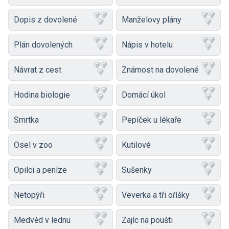
Dopis z dovolené
Manželovy plány
Plán dovolených
Nápis v hotelu
Návrat z cest
Známost na dovolené
Hodina biologie
Domácí úkol
Smrtka
Pepíček u lékaře
Osel v zoo
Kutilové
Opilci a peníze
Sušenky
Netopýři
Veverka a tři oříšky
Medvěd v lednu
Zajíc na poušti