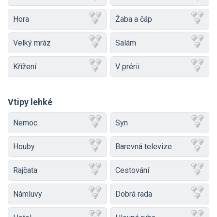
Hora
Žaba a čáp
Velký mráz
Salám
Křížení
V prérii
Vtipy lehké
Nemoc
Syn
Houby
Barevná televize
Rajčata
Cestování
Námluvy
Dobrá rada