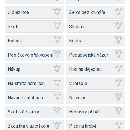
U blázince
Želva bez krunýře
Skoti
Studium
Kohout
Kostra
Pepíčkovo překvapení
Pedagogický názor
Nákup
Hodina dějepisu
Na smrtelném loži
V letadle
Havárie autobusu
Na vojně
Skotské svátky
Hrdinský příběh
Zkouška v autoškole
Pláč na hrobě