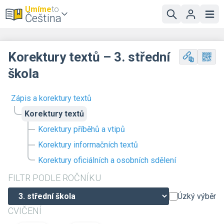
Umíme
to
Čeština
Korektury textů – 3. střední
škola
Zápis a korektury textů
Korektury textů
Korektury příběhů a vtipů
Korektury informačních textů
Korektury oficiálních a osobních sdělení
FILTR PODLE ROČNÍKU
Úzký výběr
CVIČENÍ