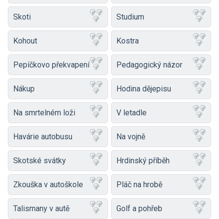
Skoti
Studium
Kohout
Kostra
Pepíčkovo překvapení
Pedagogický názor
Nákup
Hodina dějepisu
Na smrtelném loži
V letadle
Havárie autobusu
Na vojně
Skotské svátky
Hrdinský příběh
Zkouška v autoškole
Pláč na hrobě
Talismany v autě
Golf a pohřeb