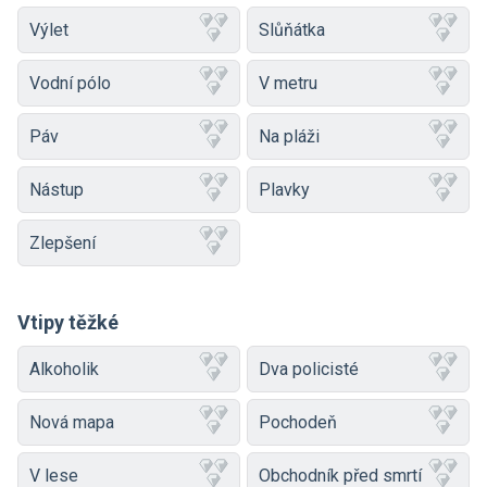
Výlet
Slůňátka
Vodní pólo
V metru
Páv
Na pláži
Nástup
Plavky
Zlepšení
Vtipy těžké
Alkoholik
Dva policisté
Nová mapa
Pochodeň
V lese
Obchodník před smrtí