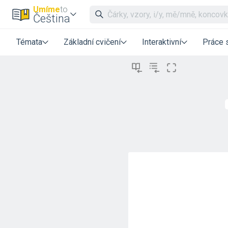
Umíme
to
Čeština
Témata
Základní cvičení
Interaktivní
Práce 