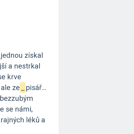
ajednou
získal
jší
a
nestrkal
se
krve
ale
ze
_
pisář…
bezzubým
že
se
námi,
krajných
léků
a