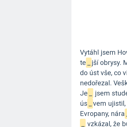
Vytáhl
jsem
Ho
te
_
jší
obrysy.
M
do
úst
vše,
co
v
nedořezal.
Veš
Je
_
jsem
stud
ús
_
vem
ujistil,
Evropany,
nára
_
vzkázal,
že
b