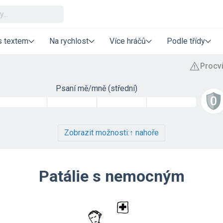
s textem
Na rychlost
Více hráčů
Podle třídy
Psaní mě/mně (střední)
Zobrazit možnosti:
↑ nahoře
Patálie s nemocným