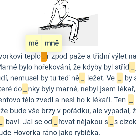
mě
mně
vorkovi
teplo
_
r
zpod
paže
a
třídní
výlet
n
arné
bylo
hořekování,
že
kdyby
byl
stříd
_
idí,
nemusel
by
tu
teď
ně
_
ležet.
Ve
_
by
keré
do
_
nky
byly
marné,
nebyl
jsem
lékař,
entovo
tělo
zvedl
a
nesl
ho
k
lékaři.
Ten
_
že
bude
vše
brzy
v
pořádku,
ale
vypadal,
_
baví.
Jal
se
od
_
řovat
nějakou
s
_
s
cizo
ude
Hovorka
ráno
jako
rybička.