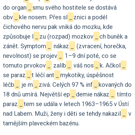
do
organ
_
smu
svého
hostitele
se
dostává
obv
_
kle
nosem.
Přes
sl
_
znici
a
podél
čichového
nervu
pak
vniká
do
mozku,
kde
způsobuje
l
_
zu
(rozpad)
mozkov
_
ch
buněk
a
zánět.
Symptom
_
nákaz
_
(zvracení,
horečka,
nevolnost)
se
projev
_
1–⁠9
dní
poté,
co
se
tomuto
prvokov
_
zalíb
_
váš
nos
_
k.
Ačkol
_
se
paraz
_
t
léčí
ant
_
mykotiky,
úspěšnost
léčb
_
je
m
_
zivá.
Celých
97
%
inf
_
kovaných
do
18
dnů
umírá.
Největší
ep
_
demie
nákaz
_
tímto
paraz
_
tem
se
udála
v
letech
1963–⁠1965
v
Ústí
nad
Labem.
Muži,
ženy
i
děti
se
tehdy
nakazil
_
v
tamějším
plaveckém
bazénu.