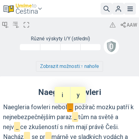
Umíme
to
Čeština
Různé výskyty I/Y (střední)
Zobrazit možnosti:
↑ nahoře
Naegleria fowleri
i
y
Naegleria
fowleri
nebol
_
požírač
mozku
patří
k
nejnebezpečnějším
paraz
_
tům
na
světě
a
nejv
_
ce
zkušeností
s
ním
mají
právě
Češi.
Nacház
_
se
pr
_
márně
ve
sladkých
vodách
a