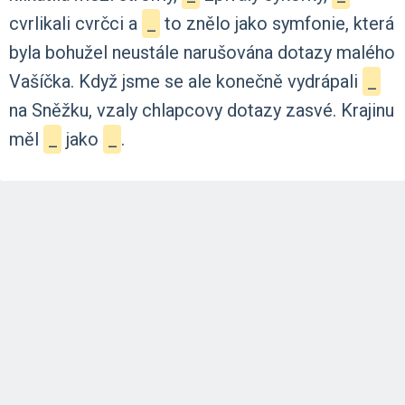
cvrlikali
cvrčci
a
_
to
znělo
jako
symfonie,
která
byla
bohužel
neustále
narušována
dotazy
malého
Vašíčka.
Když
jsme
se
ale
konečně
vydrápali
_
na
Sněžku,
vzaly
chlapcovy
dotazy
zasvé.
Krajinu
měl
_
jako
_
.