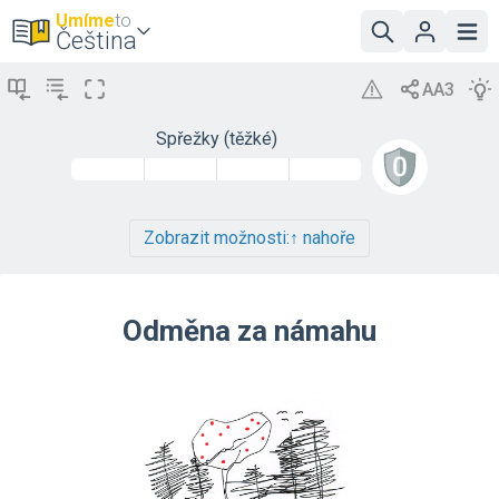
Umíme
to
Čeština
Spřežky (těžké)
Zobrazit možnosti:
↑ nahoře
Odměna za námahu