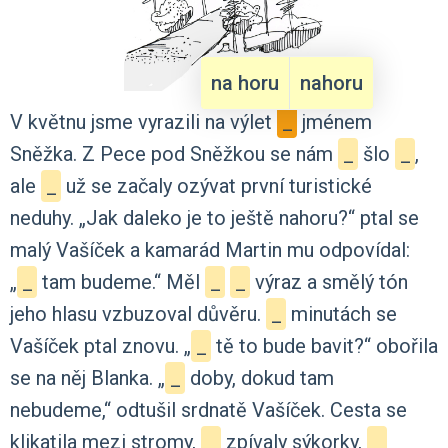
na horu
nahoru
V
květnu
jsme
vyrazili
na
výlet
_
jménem
Sněžka.
Z
Pece
pod
Sněžkou
se
nám
_
šlo
_
,
ale
_
už
se
začaly
ozývat
první
turistické
neduhy.
„Jak
daleko
je
to
ještě
nahoru?“
ptal
se
malý
Vašíček
a
kamarád
Martin
mu
odpovídal:
„
_
tam
budeme.“
Měl
_
_
výraz
a
smělý
tón
jeho
hlasu
vzbuzoval
důvěru.
_
minutách
se
Vašíček
ptal
znovu.
„
_
tě
to
bude
bavit?“
obořila
se
na
něj
Blanka.
„
_
doby,
dokud
tam
nebudeme,“
odtušil
srdnatě
Vašíček.
Cesta
se
klikatila
mezi
stromy,
_
zpívaly
sýkorky,
_