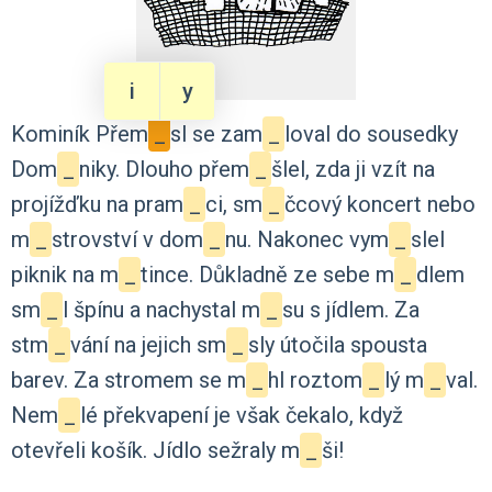
i
y
Kominík
Přem
_
sl
se
zam
_
loval
do
sousedky
Dom
_
niky.
Dlouho
přem
_
šlel,
zda
ji
vzít
na
projížďku
na
pram
_
ci,
sm
_
čcový
koncert
nebo
m
_
strovství
v
dom
_
nu.
Nakonec
vym
_
slel
piknik
na
m
_
tince.
Důkladně
ze
sebe
m
_
dlem
sm
_
l
špínu
a
nachystal
m
_
su
s
jídlem.
Za
stm
_
vání
na
jejich
sm
_
sly
útočila
spousta
barev.
Za
stromem
se
m
_
hl
roztom
_
lý
m
_
val.
Nem
_
lé
překvapení
je
však
čekalo,
když
otevřeli
košík.
Jídlo
sežraly
m
_
ši!