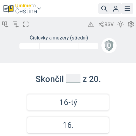
Umíme
to
Čeština
Číslovky a mezery (střední)
_
Skončil
z 20.
16-tý
16.