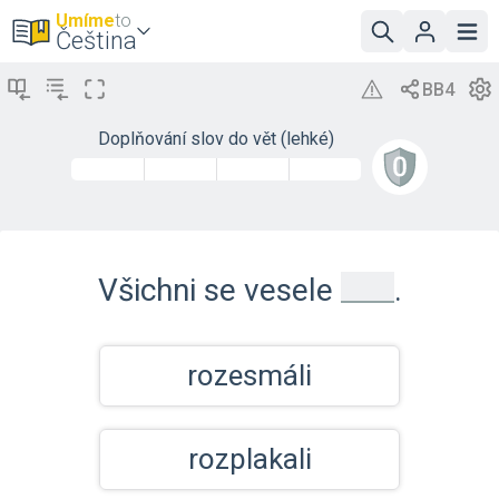
Umíme
to
Čeština
Doplňování slov do vět (lehké)
_
Všichni se vesele
.
rozesmáli
rozplakali