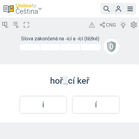
Umíme
to
Čeština
Slova zakončená na ‑icí a ‑ící (těžké)
_
hoř
cí
keř
i
í