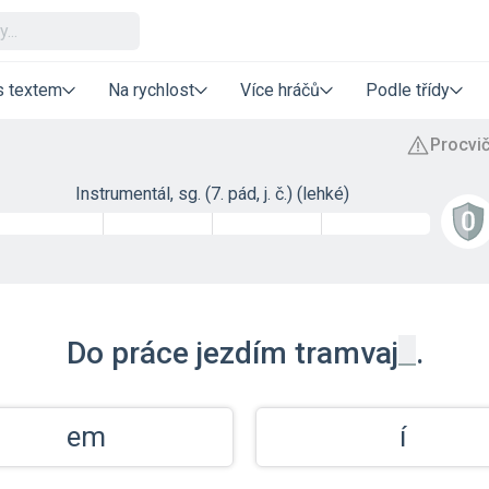
s textem
Na rychlost
Více hráčů
Podle třídy
Instrumentál, sg. (7. pád, j. č.) (lehké)
_
Do práce jezdím
tramvaj
.
em
í