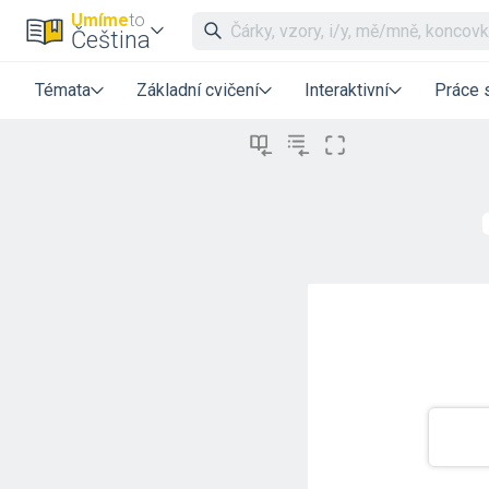
Umíme
to
Čeština
Témata
Základní cvičení
Interaktivní
Práce 