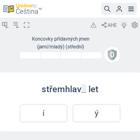
Umíme
to
Čeština
Koncovky přídavných jmen
(jarní/mladý) (střední)
_
střemhlav
let
í
ý