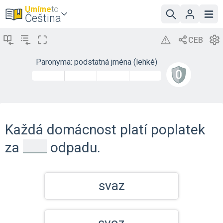
Umíme
to
Čeština
Paronyma: podstatná jména (lehké)
Každá domácnost platí poplatek
_
za
odpadu.
svaz