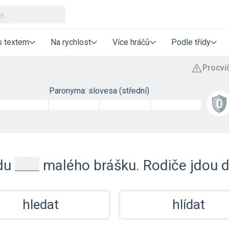
s textem
Na rychlost
Více hráčů
Podle třídy
Paronyma: slovesa (střední)
_
du
malého brášku. Rodiče jdou d
hledat
hlídat