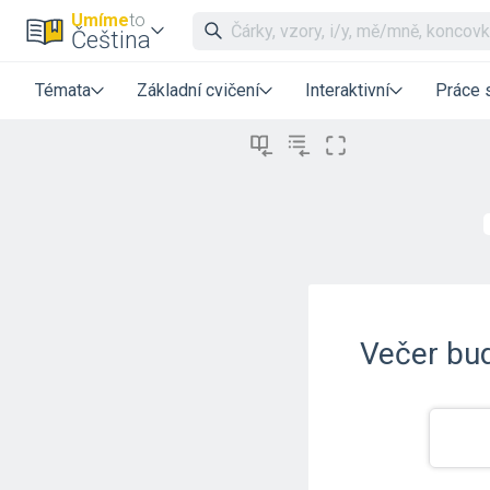
Umíme
to
Čeština
Témata
Základní cvičení
Interaktivní
Práce 
Večer bu