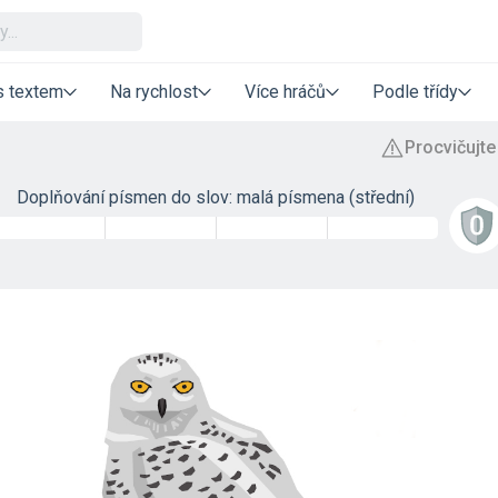
s textem
Na rychlost
Více hráčů
Podle třídy
Doplňování písmen do slov: malá písmena (střední)