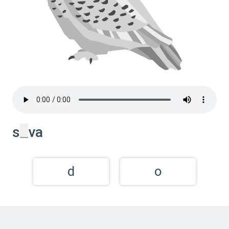
_
s
va
d
o