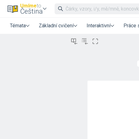
Umíme
to
Čeština
Témata
Základní cvičení
Interaktivní
Práce 