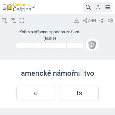
Umíme
to
Čeština
Kořen a přípona: spodoba znělosti
(těžké)
_
americké
námořni
tvo
c
ts