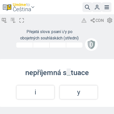
Umíme
to
Čeština
Přejatá slova: psaní i/y po
obojetných souhláskách (střední)
_
nepříjemná
s
tuace
i
y