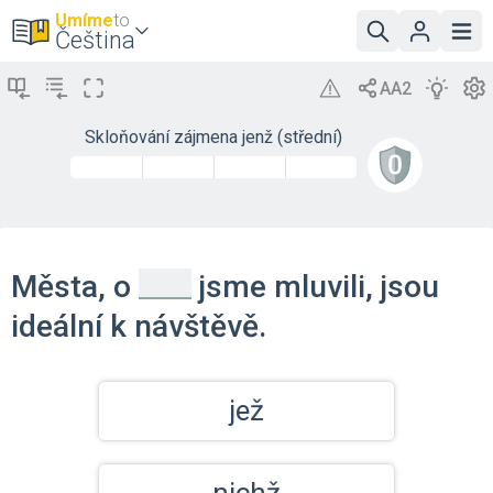
Umíme
to
Čeština
Skloňování zájmena jenž (střední)
_
Města, o
jsme mluvili, jsou
ideální k návštěvě.
jež