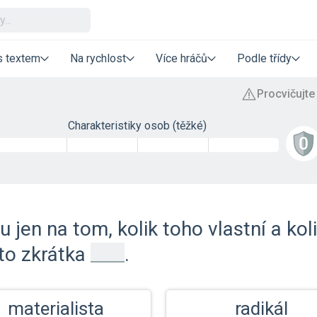
s textem
Na rychlost
Více hráčů
Podle třídy
Charakteristiky osob (těžké)
 jen na tom, kolik toho vlastní a kol
_
 to zkrátka
.
materialista
radikál