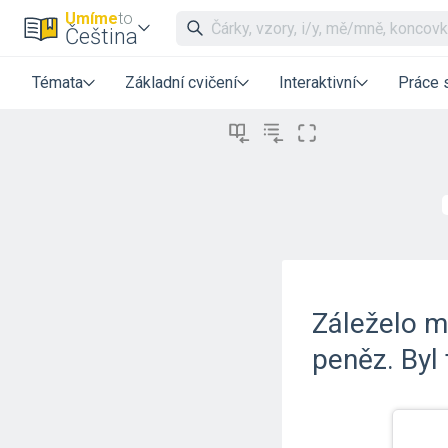
Umíme
to
Čeština
Témata
Základní cvičení
Interaktivní
Práce 
Záleželo mu
peněz. Byl