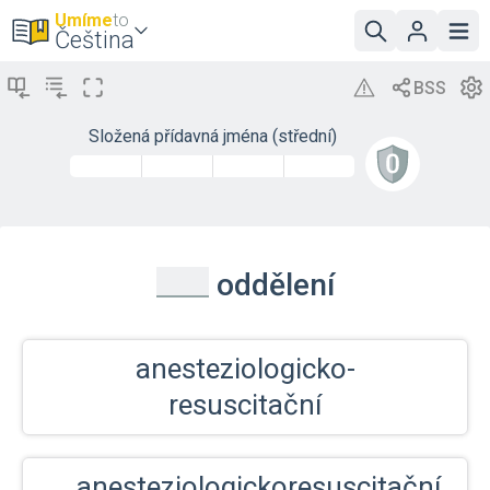
Umíme
to
Čeština
Složená přídavná jména (střední)
_
oddělení
anesteziologicko-
resuscitační
anesteziologickoresuscitační