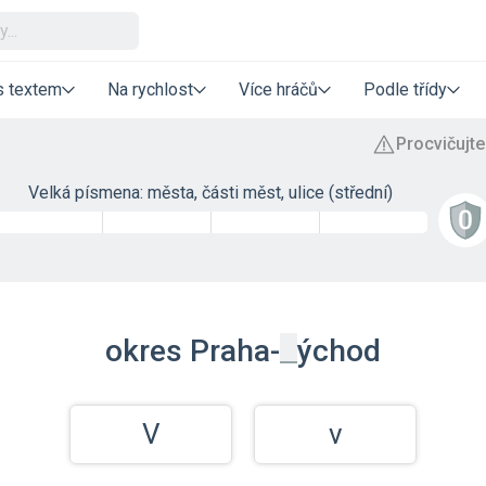
s textem
Na rychlost
Více hráčů
Podle třídy
Velká písmena: města, části měst, ulice (střední)
_
okres
Praha-
ýchod
V
v