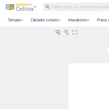
Umíme
to
Čeština
Témata
Základní cvičení
Interaktivní
Práce 