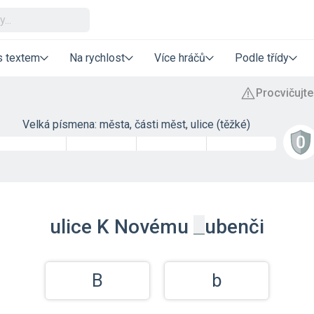
s textem
Na rychlost
Více hráčů
Podle třídy
Velká písmena: města, části měst, ulice (těžké)
_
ulice K Novému
ubenči
B
b