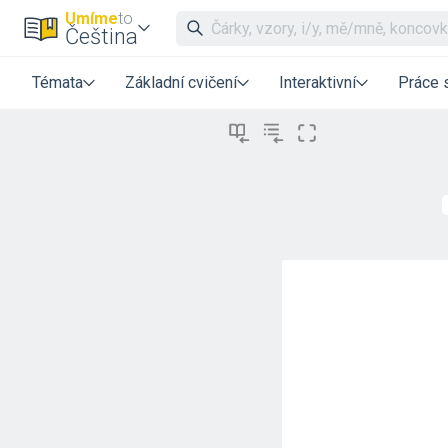
Umíme
to
Čeština
Témata
Základní cvičení
Interaktivní
Práce 