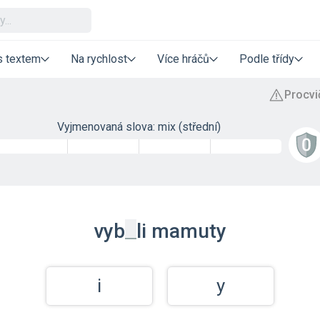
s textem
Na rychlost
Více hráčů
Podle třídy
Vyjmenovaná slova: mix (střední)
_
vyb
li
mamuty
i
y