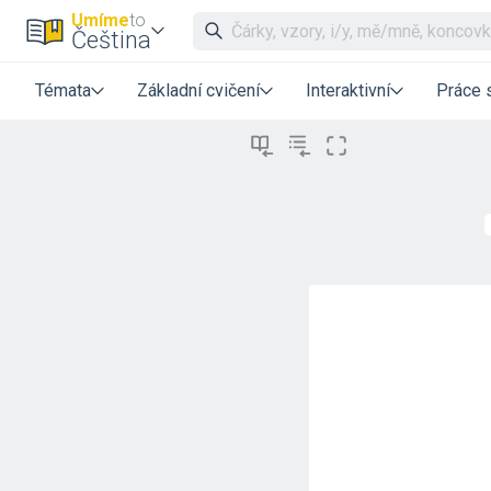
Umíme
to
Čeština
Témata
Základní cvičení
Interaktivní
Práce 