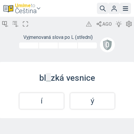
Umíme
to
Čeština
Vyjmenovaná slova po L (střední)
_
bl
zká
vesnice
í
ý