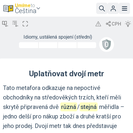
Umíme
to
Čeština
Idiomy, ustálená spojení (střední)
Uplatňovat dvojí metr
Tato
metafora
odkazuje
na
nepoctivé
obchodníky
na
středověkých
trzích,
kteří
měli
skrytě
připravená
dvě
různá
‍/‌
stejná
měřidla
–
jedno
delší
pro
nákup
zboží
a
druhé
kratší
pro
jeho
prodej.
Dvojí
metr
tak
dnes
představuje