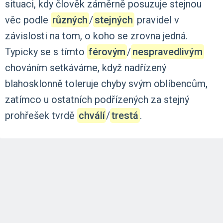
situaci,
kdy
člověk
záměrně
posuzuje
stejnou
věc
podle
různých
‍/‌
stejných
pravidel
v
závislosti
na
tom,
o
koho
se
zrovna
jedná.
Typicky
se
s
tímto
férovým
‍/‌
nespravedlivým
chováním
setkáváme,
když
nadřízený
blahosklonně
toleruje
chyby
svým
oblíbencům,
zatímco
u
ostatních
podřízených
za
stejný
prohřešek
tvrdě
chválí
‍/‌
trestá
.