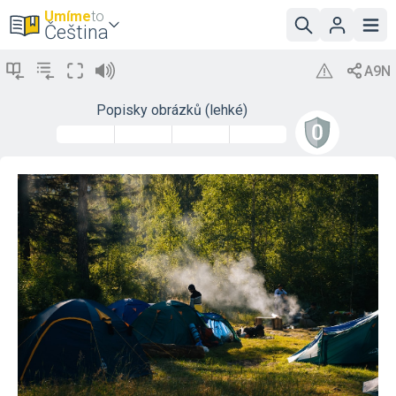
Umíme
to
Čeština
Popisky obrázků (lehké)