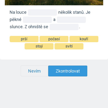
Na louce
několik stanů. Je
pěkné
a
slunce. Z ohniště se
.
prší
počasí
kouří
stojí
svítí
Nevím
Zkontrolovat