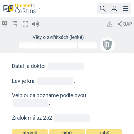
Umíme
to
Čeština
Věty o zvířátkách (lehké)
Datel je doktor
.
Lev je král
.
Velblouda poznáme podle dvou
.
Žralok má až 252
.
stromů
hrbů
zubů