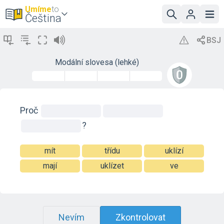
Umíme
to
Čeština
Modální slovesa (lehké)
Proč
?
mít
třídu
uklízí
mají
uklízet
ve
Nevím
Zkontrolovat