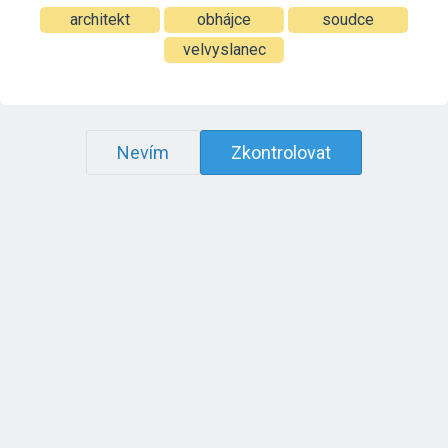
architekt
obhájce
soudce
velvyslanec
Nevím
Zkontrolovat