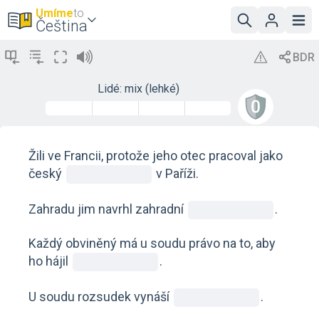
Umíme
to
Čeština
Lidé: mix (lehké)
Žili ve Francii, protože jeho otec pracoval jako
český
v Paříži.
Zahradu jim navrhl zahradní
.
Každý obviněný má u soudu právo na to, aby
ho hájil
.
U soudu rozsudek vynáší
.