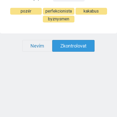
pozér
perfekcionista
kakabus
byznysmen
Nevím
Zkontrolovat