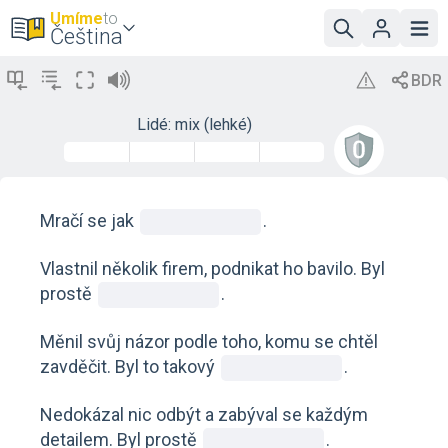
Umíme
to
Čeština
Lidé: mix (lehké)
Mračí se jak
.
Vlastnil několik firem, podnikat ho bavilo. Byl
prostě
.
Měnil svůj názor podle toho, komu se chtěl
zavděčit. Byl to takový
.
Nedokázal nic odbýt a zabýval se každým
detailem. Byl prostě
.