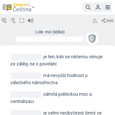
Umíme
to
Čeština
Lidé: mix (těžké)
je ten, kdo se něčemu věnuje
ze záliby, ne z povolání.
má nevyšší hodnost u
válečného námořnictva.
odmítá politickou moc a
centralizaci.
je velmi neobyčejně činný ve