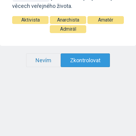
věcech veřejného života.
Aktivista
Anarchista
Amatér
Admirál
Nevím
Zkontrolovat