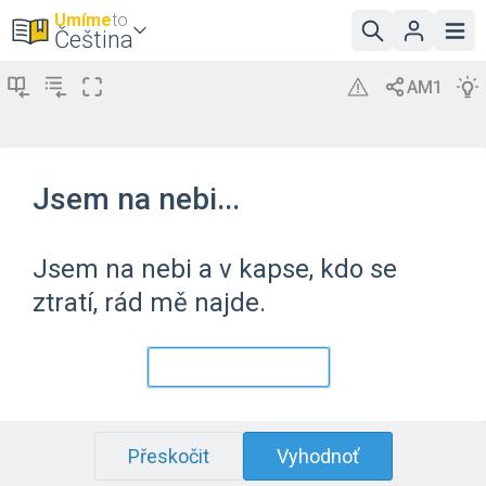
Umíme
to
Čeština
Jsem na nebi...
Jsem na nebi a v kapse, kdo se
ztratí, rád mě najde.
Přeskočit
Vyhodnoť