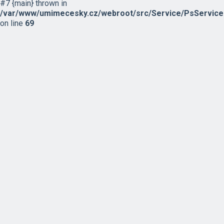
#7 {main} thrown in
/var/www/umimecesky.cz/webroot/src/Service/PsService
on line
69