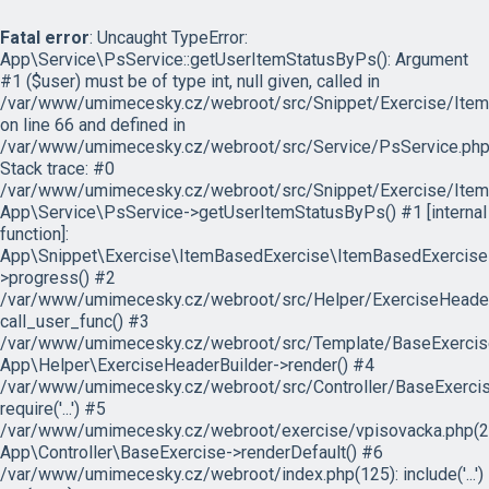
Fatal error
: Uncaught TypeError:
App\Service\PsService::getUserItemStatusByPs(): Argument
#1 ($user) must be of type int, null given, called in
/var/www/umimecesky.cz/webroot/src/Snippet/Exercise/Item
on line 66 and defined in
/var/www/umimecesky.cz/webroot/src/Service/PsService.php
Stack trace: #0
/var/www/umimecesky.cz/webroot/src/Snippet/Exercise/Item
App\Service\PsService->getUserItemStatusByPs() #1 [internal
function]:
App\Snippet\Exercise\ItemBasedExercise\ItemBasedExercise
>progress() #2
/var/www/umimecesky.cz/webroot/src/Helper/ExerciseHeaderB
call_user_func() #3
/var/www/umimecesky.cz/webroot/src/Template/BaseExercise/
App\Helper\ExerciseHeaderBuilder->render() #4
/var/www/umimecesky.cz/webroot/src/Controller/BaseExercis
require('...') #5
/var/www/umimecesky.cz/webroot/exercise/vpisovacka.php(2
App\Controller\BaseExercise->renderDefault() #6
/var/www/umimecesky.cz/webroot/index.php(125): include('...')