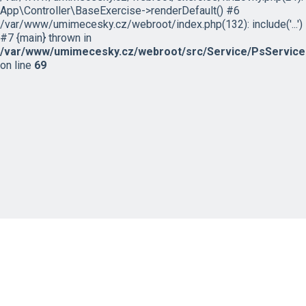
App\Controller\BaseExercise->renderDefault() #6
/var/www/umimecesky.cz/webroot/index.php(132): include('...')
#7 {main} thrown in
/var/www/umimecesky.cz/webroot/src/Service/PsService
on line
69