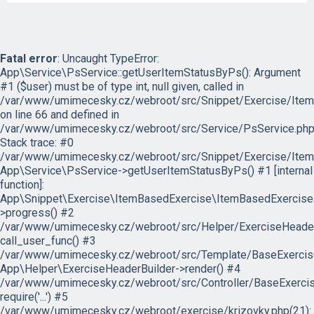
Fatal error
: Uncaught TypeError:
App\Service\PsService::getUserItemStatusByPs(): Argument
#1 ($user) must be of type int, null given, called in
/var/www/umimecesky.cz/webroot/src/Snippet/Exercise/Item
on line 66 and defined in
/var/www/umimecesky.cz/webroot/src/Service/PsService.php
Stack trace: #0
/var/www/umimecesky.cz/webroot/src/Snippet/Exercise/Item
App\Service\PsService->getUserItemStatusByPs() #1 [internal
function]:
App\Snippet\Exercise\ItemBasedExercise\ItemBasedExercise
>progress() #2
/var/www/umimecesky.cz/webroot/src/Helper/ExerciseHeaderB
call_user_func() #3
/var/www/umimecesky.cz/webroot/src/Template/BaseExercise/
App\Helper\ExerciseHeaderBuilder->render() #4
/var/www/umimecesky.cz/webroot/src/Controller/BaseExercis
require('...') #5
/var/www/umimecesky.cz/webroot/exercise/krizovky.php(21):