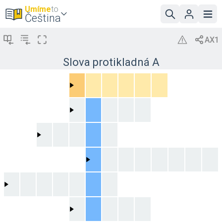
Umíme
to
Čeština
Slova protikladná A