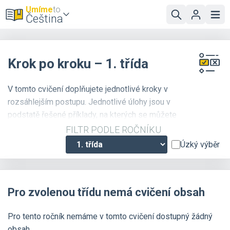
Umíme
to
Čeština
Krok po kroku – 1. třída
V tomto cvičení doplňujete jednotlivé kroky v
rozsáhlejším postupu. Jednotlivé úlohy jsou v
podstatě řešené příklady, na kterých se můžete
naučit, jak správně uvažovat o jazykových jevech.
FILTR PODLE ROČNÍKU
Úzký výběr
Pro zvolenou třídu nemá cvičení obsah
Pro tento ročník nemáme v tomto cvičení dostupný žádný
obsah.