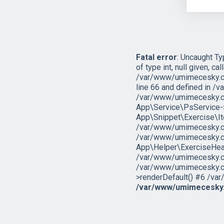
Fatal error
: Uncaught T
of type int, null given, cal
/var/www/umimecesky.cz
line 66 and defined in 
/var/www/umimecesky.cz
App\Service\PsService->g
App\Snippet\Exercise\I
/var/www/umimecesky.cz/
/var/www/umimecesky.cz
App\Helper\ExerciseHead
/var/www/umimecesky.cz/w
/var/www/umimecesky.cz
>renderDefault() #6 /var
/var/www/umimecesky.