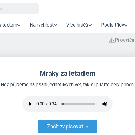
s textem
Na rychlost
Více hráčů
Podle třídy
Mraky za letadlem
Než půjdeme na psaní jednotlivých vět, tak si pusťte celý příběh.
Začít zapisovat »