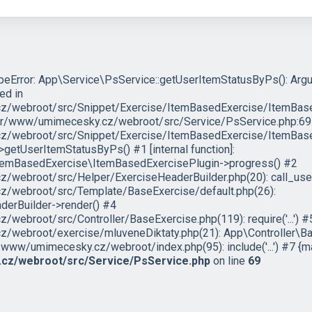
ypeError: App\Service\PsService::getUserItemStatusByPs(): Arg
led in
/webroot/src/Snippet/Exercise/ItemBasedExercise/ItemBase
/var/www/umimecesky.cz/webroot/src/Service/PsService.php:69 
/webroot/src/Snippet/Exercise/ItemBasedExercise/ItemBased
etUserItemStatusByPs() #1 [internal function]:
temBasedExercise\ItemBasedExercisePlugin->progress() #2
webroot/src/Helper/ExerciseHeaderBuilder.php(20): call_use
/webroot/src/Template/BaseExercise/default.php(26):
erBuilder->render() #4
ebroot/src/Controller/BaseExercise.php(119): require('...') #
/webroot/exercise/mluveneDiktaty.php(21): App\Controller\B
/www/umimecesky.cz/webroot/index.php(95): include('...') #7 {ma
cz/webroot/src/Service/PsService.php
on line
69