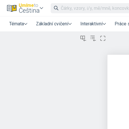
Umíme
to
Čeština
Témata
Základní cvičení
Interaktivní
Práce 