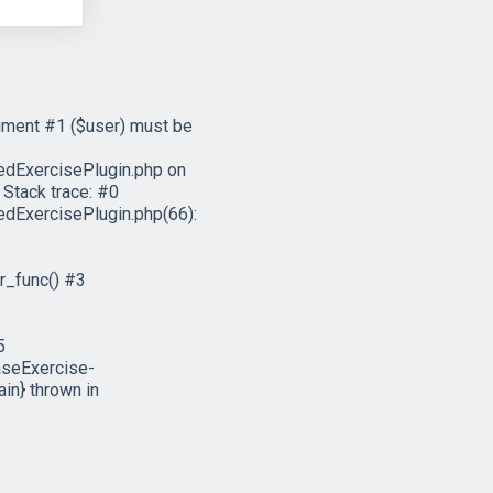
ument #1 ($user) must be
dExercisePlugin.php on
Stack trace: #0
ExercisePlugin.php(66):
r_func() #3
5
aseExercise-
in} thrown in