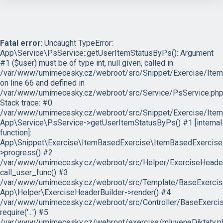
Fatal error
: Uncaught TypeError:
App\Service\PsService::getUserItemStatusByPs(): Argument
#1 ($user) must be of type int, null given, called in
/var/www/umimecesky.cz/webroot/src/Snippet/Exercise/Item
on line 66 and defined in
/var/www/umimecesky.cz/webroot/src/Service/PsService.php
Stack trace: #0
/var/www/umimecesky.cz/webroot/src/Snippet/Exercise/Item
App\Service\PsService->getUserItemStatusByPs() #1 [internal
function]:
App\Snippet\Exercise\ItemBasedExercise\ItemBasedExercise
>progress() #2
/var/www/umimecesky.cz/webroot/src/Helper/ExerciseHeaderB
call_user_func() #3
/var/www/umimecesky.cz/webroot/src/Template/BaseExercise/
App\Helper\ExerciseHeaderBuilder->render() #4
/var/www/umimecesky.cz/webroot/src/Controller/BaseExercis
require('...') #5
/var/www/umimecesky.cz/webroot/exercise/mluveneDiktaty.ph