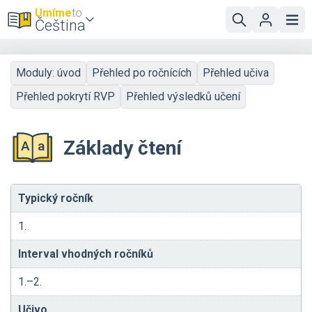
Umíme
to
Čeština
Moduly: úvod
Přehled po ročnících
Přehled učiva
Přehled pokrytí RVP
Přehled výsledků učení
Základy čtení
Typický ročník
1.
Interval vhodných ročníků
1.–2.
Učivo