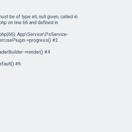
 be of type int, null given, called in
 on line 66 and defined in
hp(66): App\Service\PsService-
ercisePlugin->progress() #2
derBuilder->render() #4
fault() #6