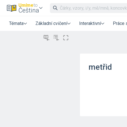
Umíme
to
Čeština
Témata
Základní cvičení
Interaktivní
Práce 
metřid