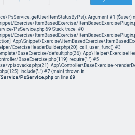
ce\PsService::getUserItemStatusByPs(): Argument #1 ($user) must
pet/Exercise/ItemBasedExercise/ItemBasedExercisePlugin.php
vice/PsService.php:69 Stack trace: #0
ppet/Exercise/ItemBasedExercise/ItemBasedExercisePlugin.p
nction]: App\Snippet\Exercise\ItemBasedExercise\ItemBasedEx
er/ExerciseHeaderBuilder.php(20): call_user_func() #3
plate/BaseExercise/default.php(26): App\Helper\ExerciseHea
ller/BaseExercise.php(119): require('...') #5
/vpisovacka.php(21): App\Controller\BaseExercise->renderDe
125): include('...') #7 {main} thrown in
Service/PsService.php
on line
69