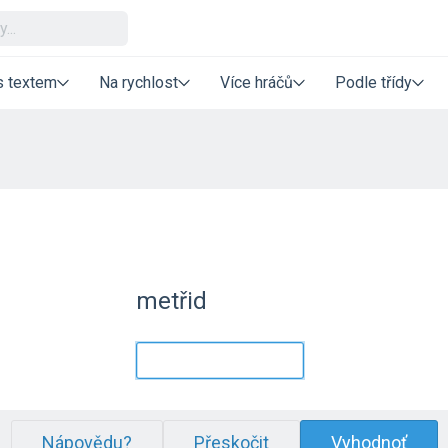
s textem
Na rychlost
Více hráčů
Podle třídy
metřid
Nápovědu?
Přeskočit
Vyhodnoť