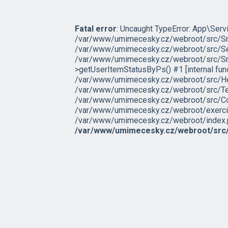
Fatal error
: Uncaught TypeError: App\Servi
/var/www/umimecesky.cz/webroot/src/Snip
/var/www/umimecesky.cz/webroot/src/Ser
/var/www/umimecesky.cz/webroot/src/Sni
>getUserItemStatusByPs() #1 [internal fu
/var/www/umimecesky.cz/webroot/src/Help
/var/www/umimecesky.cz/webroot/src/Tem
/var/www/umimecesky.cz/webroot/src/Contro
/var/www/umimecesky.cz/webroot/exercise
/var/www/umimecesky.cz/webroot/index.php(
/var/www/umimecesky.cz/webroot/src/