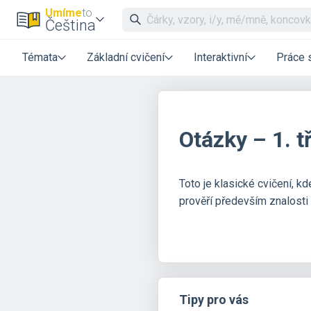
Umíme
to
Čeština
Témata
Základní cvičení
Interaktivní
Práce 
Otázky – 1. t
Toto je klasické cvičení, 
prověří především znalosti
Tipy pro vás