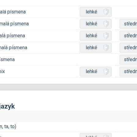
malá písmena
lehké
, malá písmena
lehké
středn
malá písmena
lehké
středn
 malá písmena
lehké
středn
písmena
středn
mix
lehké
středn
jazyk
 ta, to)