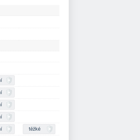
í
í
í
í
í
těžké