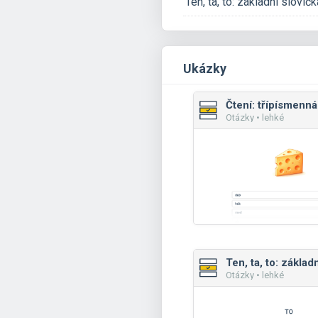
Ten, ta, to: základní slovíčk
Ukázky
Otázky • lehké
Otázky • lehké