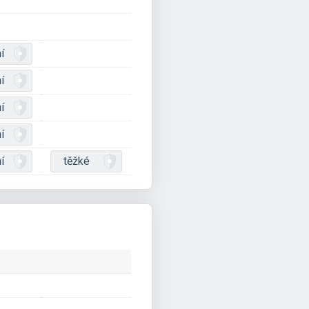
í
í
í
í
í
těžké