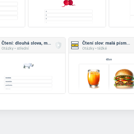
Čtení: dlouhá slova, malá písmena
Čtení slov: malá písmena mix
Otázky • střední
Otázky • těžké