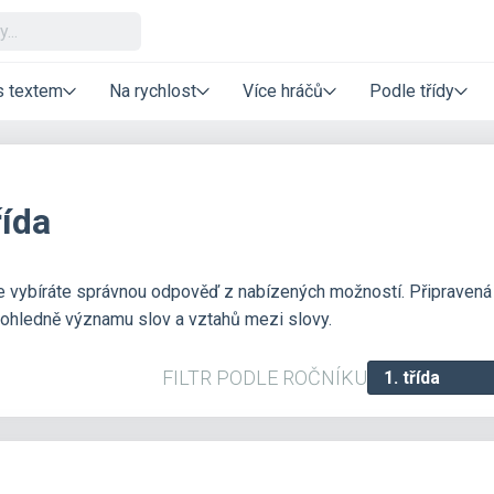
s textem
Na rychlost
Více hráčů
Podle třídy
řída
kde vybíráte správnou odpověď z nabízených možností. Připravená
 ohledně významu slov a vztahů mezi slovy.
FILTR PODLE ROČNÍKU