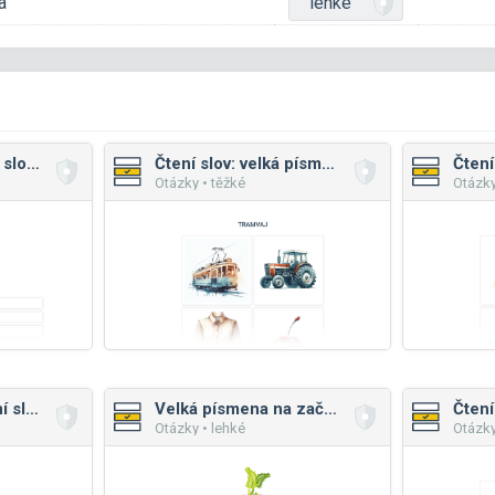
a
lehké
Čtení: třípísmenná slova, malá písmena
Čtení slov: velká písmena mix
Otázky • těžké
Otázky
Ten, ta, to: základní slovíčka
Velká písmena na začátku slov
Otázky • lehké
Otázky