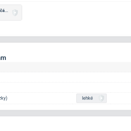
Malá písmena na začátku slov
nam
zky)
lehké