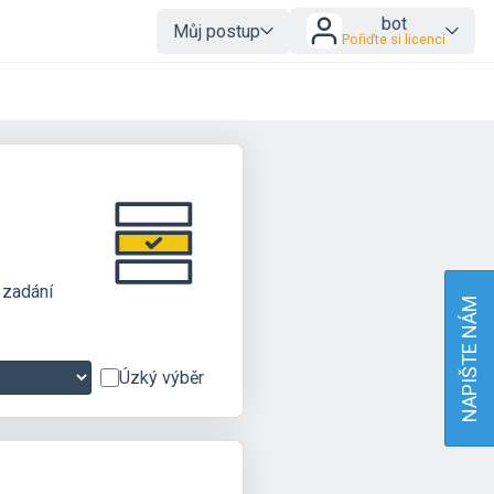
bot
Můj postup
Pořiďte si licenci
 zadání
NAPIŠTE NÁM
Úzký výběr