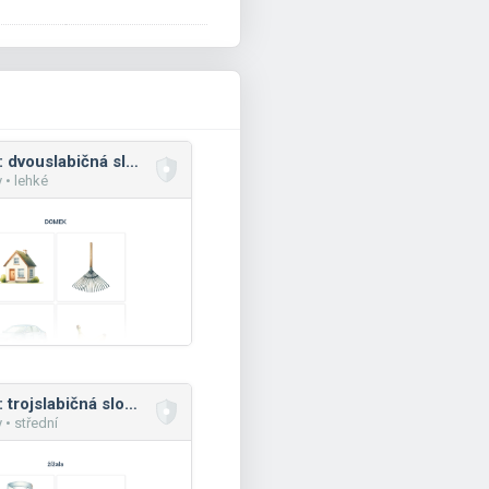
Čtení: dvouslabičná slova, velká písmena
 • lehké
Čtení: trojslabičná slova, malá písmena
 • střední