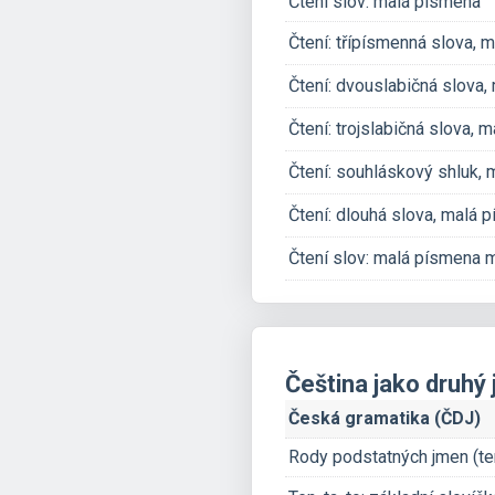
Čtení slov: malá písmena
Čtení: třípísmenná slova, 
Čtení: dvouslabičná slova
Čtení: trojslabičná slova, 
Čtení: souhláskový shluk,
Čtení: dlouhá slova, malá 
Čtení slov: malá písmena 
Čeština jako druhý 
Česká gramatika (ČDJ)
Rody podstatných jmen (ten,