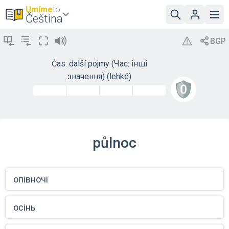
Umíme
to
Čeština
Čas: další pojmy (Час: інші
значення) (lehké)
půlnoc
опівночі
осінь