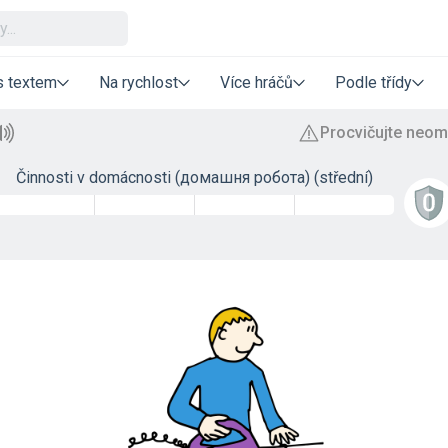
s textem
Na rychlost
Více hráčů
Podle třídy
Činnosti v domácnosti (домашня робота) (střední)