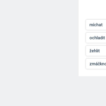
míchat
ochladit
žehlit
zmáčkn