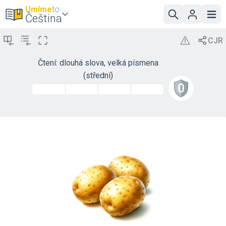
Umíme
to
Čeština
Čtení: dlouhá slova, velká písmena
(střední)