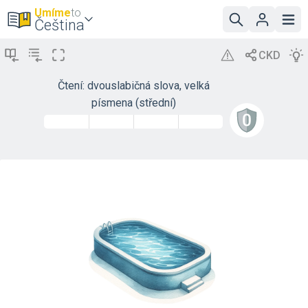
Umíme
to
Čeština
Čtení: dvouslabičná slova, velká
písmena (střední)