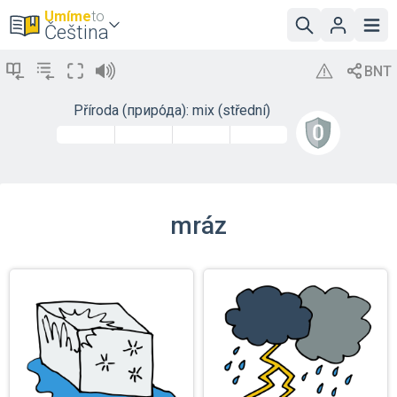
Umíme
to
Čeština
Příroda (приро́да): mix (střední)
mráz