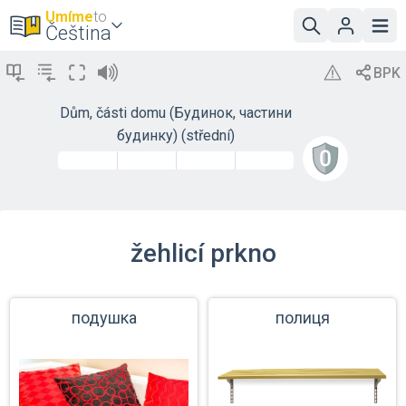
Umíme
to
Čeština
Dům, části domu (Будинок, частини
будинку) (střední)
žehlicí prkno
подушка
полиця