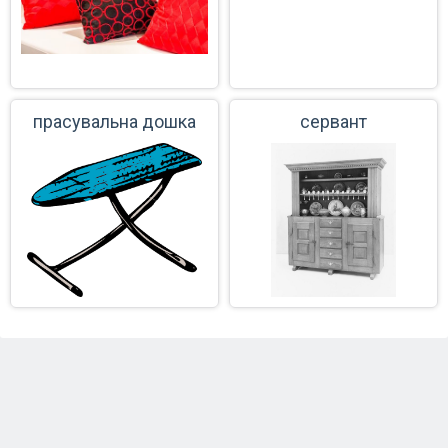
прасувальна дошка
сервант